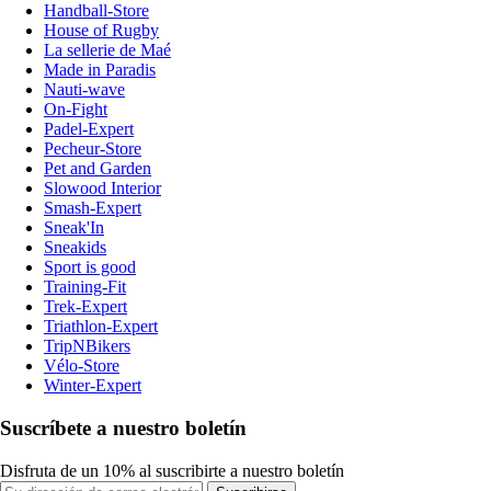
Handball-Store
House of Rugby
La sellerie de Maé
Made in Paradis
Nauti-wave
On-Fight
Padel-Expert
Pecheur-Store
Pet and Garden
Slowood Interior
Smash-Expert
Sneak'In
Sneakids
Sport is good
Training-Fit
Trek-Expert
Triathlon-Expert
TripNBikers
Vélo-Store
Winter-Expert
Suscríbete a nuestro boletín
Disfruta de un 10% al suscribirte a nuestro boletín