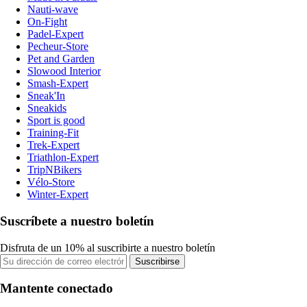
Nauti-wave
On-Fight
Padel-Expert
Pecheur-Store
Pet and Garden
Slowood Interior
Smash-Expert
Sneak'In
Sneakids
Sport is good
Training-Fit
Trek-Expert
Triathlon-Expert
TripNBikers
Vélo-Store
Winter-Expert
Suscríbete a nuestro boletín
Disfruta de un 10% al suscribirte a nuestro boletín
Suscribirse
Mantente conectado