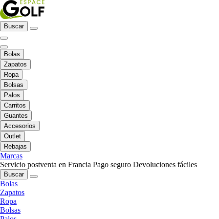
Buscar
Bolas
Zapatos
Ropa
Bolsas
Palos
Carritos
Guantes
Accesorios
Outlet
Rebajas
Marcas
Servicio postventa en Francia
Pago seguro
Devoluciones fáciles
Buscar
Bolas
Zapatos
Ropa
Bolsas
Palos