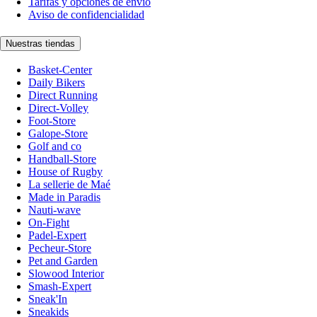
Tarifas y opciones de envío
Aviso de confidencialidad
Nuestras tiendas
Basket-Center
Daily Bikers
Direct Running
Direct-Volley
Foot-Store
Galope-Store
Golf and co
Handball-Store
House of Rugby
La sellerie de Maé
Made in Paradis
Nauti-wave
On-Fight
Padel-Expert
Pecheur-Store
Pet and Garden
Slowood Interior
Smash-Expert
Sneak'In
Sneakids