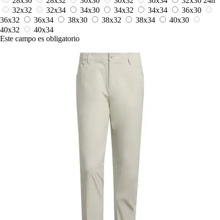
28x30
28x32
30x30
30x32
30x34
32x30
24h
32x32
32x34
34x30
34x32
34x34
36x30
36x32
36x34
38x30
38x32
38x34
40x30
40x32
40x34
Este campo es obligatorio