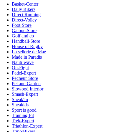
Basket-Center
Daily Bikers
Direct Running
Direct-Volley
Foot-Store
Galope-Store
Golf and co
Handball-Store
House of Rugby
La sellerie de Maé
Made in Paradis
Nauti-wave
On-Fight
Padel-Expert
Pecheur-Store
Pet and Garden
Slowood Interior
Smash-Expert
Sneak'In
Sneakids
Sport is good
Training-Fit
Trek-Expert
Triathlon-Expert
TripNBikers