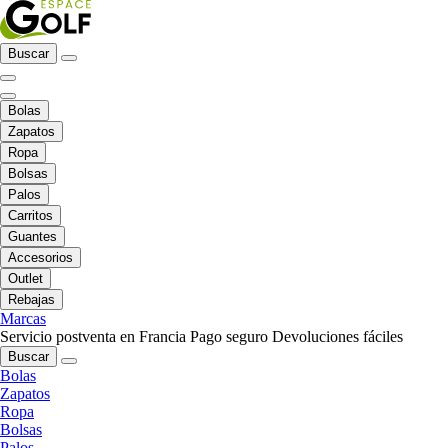
Buscar
Bolas
Zapatos
Ropa
Bolsas
Palos
Carritos
Guantes
Accesorios
Outlet
Rebajas
Marcas
Servicio postventa en Francia
Pago seguro
Devoluciones fáciles
Buscar
Bolas
Zapatos
Ropa
Bolsas
Palos