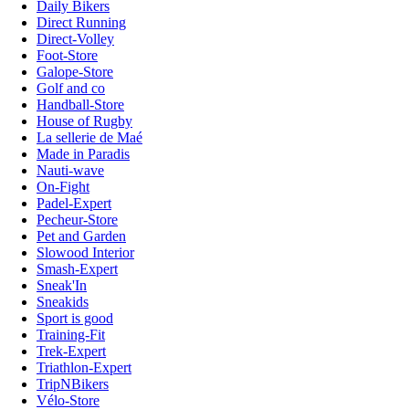
Daily Bikers
Direct Running
Direct-Volley
Foot-Store
Galope-Store
Golf and co
Handball-Store
House of Rugby
La sellerie de Maé
Made in Paradis
Nauti-wave
On-Fight
Padel-Expert
Pecheur-Store
Pet and Garden
Slowood Interior
Smash-Expert
Sneak'In
Sneakids
Sport is good
Training-Fit
Trek-Expert
Triathlon-Expert
TripNBikers
Vélo-Store