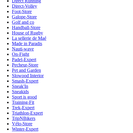
Direct Running
Direct-Volley
Foot-Store
Galope-Store
Golf and co
Handball-Store
House of Rugby
La sellerie de Maé
Made in Paradis
Nauti-wave
On-Fight
Padel-Expert
Pecheur-Store
Pet and Garden
Slowood Interior
Smash-Expert
Sneak'In
Sneakids
Sport is good
Training-Fit
Trek-Expert
Triathlon-Expert
TripNBikers
Vélo-Store
Winter-Expert