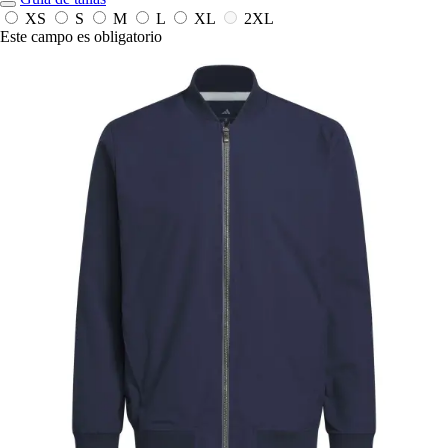
XS
S
M
L
XL
2XL
Este campo es obligatorio