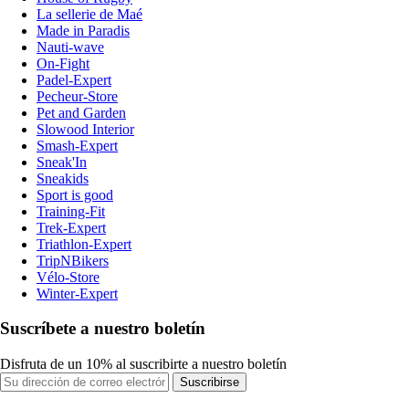
La sellerie de Maé
Made in Paradis
Nauti-wave
On-Fight
Padel-Expert
Pecheur-Store
Pet and Garden
Slowood Interior
Smash-Expert
Sneak'In
Sneakids
Sport is good
Training-Fit
Trek-Expert
Triathlon-Expert
TripNBikers
Vélo-Store
Winter-Expert
Suscríbete a nuestro boletín
Disfruta de un 10% al suscribirte a nuestro boletín
Suscribirse