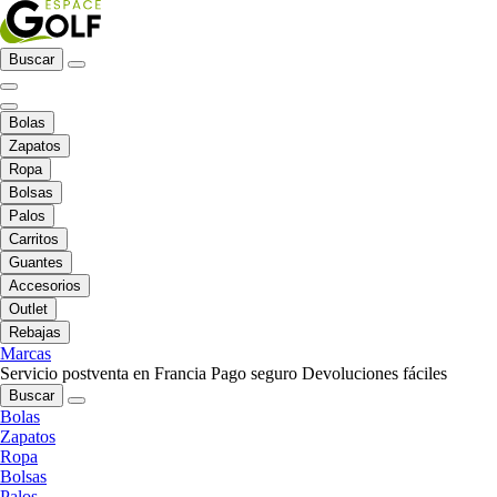
Buscar
Bolas
Zapatos
Ropa
Bolsas
Palos
Carritos
Guantes
Accesorios
Outlet
Rebajas
Marcas
Servicio postventa en Francia
Pago seguro
Devoluciones fáciles
Buscar
Bolas
Zapatos
Ropa
Bolsas
Palos