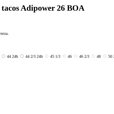
n tacos Adipower 26 BOA
ereza.
44
24h
44 2/3
24h
45 1/3
46
46 2/3
48
50 