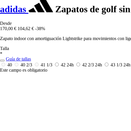
adidas
Zapatos de golf si
Desde
170,00 €
104,62 €
-38%
Zapato indoor con amortiguación Lightstrike para movimientos con lig
Talla
*
Guía de tallas
40
40 2/3
41 1/3
42
24h
42 2/3
24h
43 1/3
24h
Este campo es obligatorio