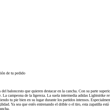
ión de tu pedido
el baloncesto que quieren destacar en la cancha. Con su parte superior 
e. La campeona de la ligereza. La suela intermedia adidas Lightstrike r
iendo tu pie bien en su lugar durante los partidos intensos. Especialme
d. Ya sea que estés entrenando el drible o el tiro, esta zapatilla está 
cancha.