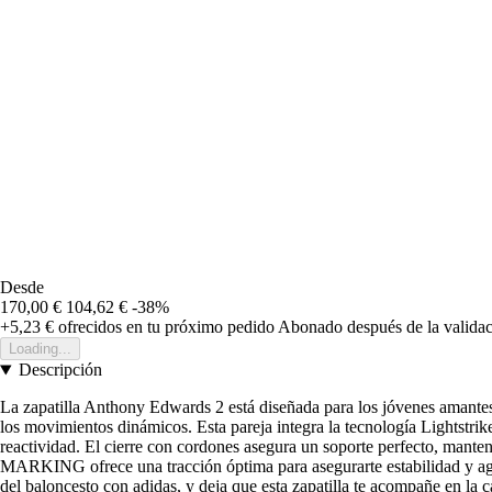
Desde
170,00 €
104,62 €
-38%
+5,23 €
ofrecidos en tu próximo pedido
Abonado después de la validac
Loading...
Descripción
La zapatilla Anthony Edwards 2 está diseñada para los jóvenes amantes d
los movimientos dinámicos. Esta pareja integra la tecnología Lightstrik
reactividad. El cierre con cordones asegura un soporte perfecto, manten
MARKING ofrece una tracción óptima para asegurarte estabilidad y agilida
del baloncesto con adidas, y deja que esta zapatilla te acompañe en la 