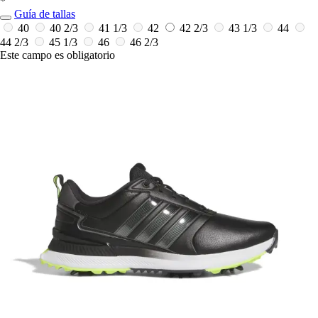
*
Guía de tallas
40
40 2/3
41 1/3
42
42 2/3
43 1/3
44
44 2/3
45 1/3
46
46 2/3
Este campo es obligatorio