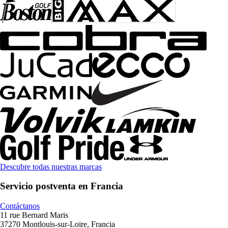
Descubre todas nuestras marcas
Servicio postventa en Francia
Contáctanos
11 rue Bernard Maris
37270 Montlouis-sur-Loire, Francia