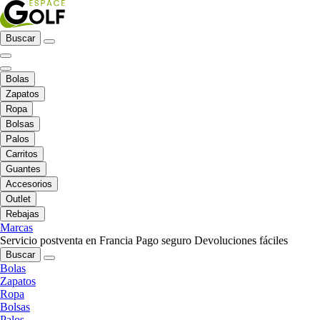
Buscar
Bolas
Zapatos
Ropa
Bolsas
Palos
Carritos
Guantes
Accesorios
Outlet
Rebajas
Marcas
Servicio postventa en Francia
Pago seguro
Devoluciones fáciles
Buscar
Bolas
Zapatos
Ropa
Bolsas
Palos