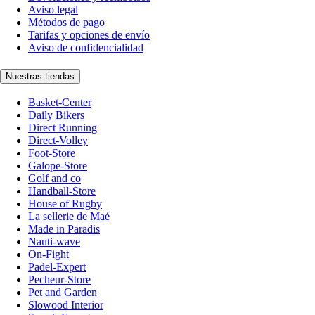
Aviso legal
Métodos de pago
Tarifas y opciones de envío
Aviso de confidencialidad
Nuestras tiendas
Basket-Center
Daily Bikers
Direct Running
Direct-Volley
Foot-Store
Galope-Store
Golf and co
Handball-Store
House of Rugby
La sellerie de Maé
Made in Paradis
Nauti-wave
On-Fight
Padel-Expert
Pecheur-Store
Pet and Garden
Slowood Interior