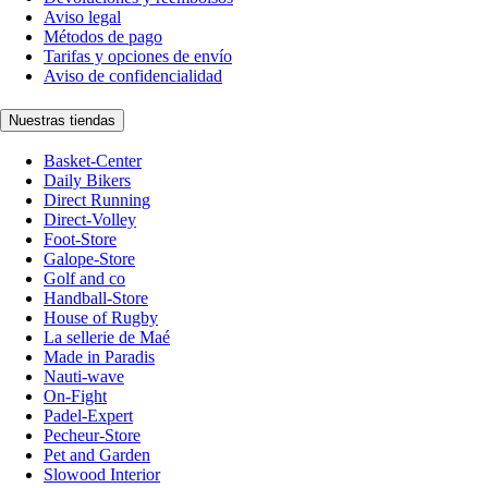
Aviso legal
Métodos de pago
Tarifas y opciones de envío
Aviso de confidencialidad
Nuestras tiendas
Basket-Center
Daily Bikers
Direct Running
Direct-Volley
Foot-Store
Galope-Store
Golf and co
Handball-Store
House of Rugby
La sellerie de Maé
Made in Paradis
Nauti-wave
On-Fight
Padel-Expert
Pecheur-Store
Pet and Garden
Slowood Interior