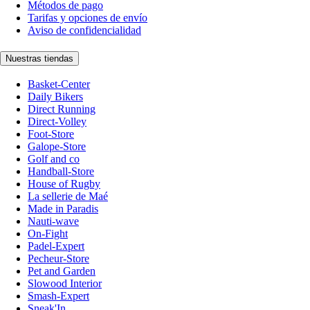
Métodos de pago
Tarifas y opciones de envío
Aviso de confidencialidad
Nuestras tiendas
Basket-Center
Daily Bikers
Direct Running
Direct-Volley
Foot-Store
Galope-Store
Golf and co
Handball-Store
House of Rugby
La sellerie de Maé
Made in Paradis
Nauti-wave
On-Fight
Padel-Expert
Pecheur-Store
Pet and Garden
Slowood Interior
Smash-Expert
Sneak'In