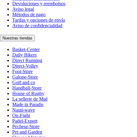
Devoluciones y reembolsos
Aviso legal
Métodos de pago
Tarifas y opciones de envío
Aviso de confidencialidad
Nuestras tiendas
Basket-Center
Daily Bikers
Direct Running
Direct-Volley
Foot-Store
Galope-Store
Golf and co
Handball-Store
House of Rugby
La sellerie de Maé
Made in Paradis
Nauti-wave
On-Fight
Padel-Expert
Pecheur-Store
Pet and Garden