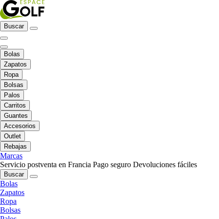
Buscar
Bolas
Zapatos
Ropa
Bolsas
Palos
Carritos
Guantes
Accesorios
Outlet
Rebajas
Marcas
Servicio postventa en Francia
Pago seguro
Devoluciones fáciles
Buscar
Bolas
Zapatos
Ropa
Bolsas
Palos