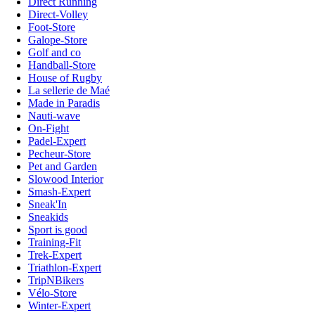
Direct Running
Direct-Volley
Foot-Store
Galope-Store
Golf and co
Handball-Store
House of Rugby
La sellerie de Maé
Made in Paradis
Nauti-wave
On-Fight
Padel-Expert
Pecheur-Store
Pet and Garden
Slowood Interior
Smash-Expert
Sneak'In
Sneakids
Sport is good
Training-Fit
Trek-Expert
Triathlon-Expert
TripNBikers
Vélo-Store
Winter-Expert