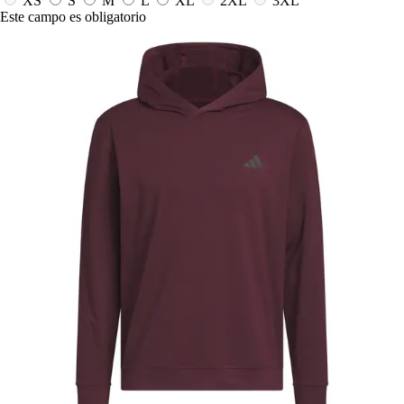
XS
S
M
L
XL
2XL
3XL
Este campo es obligatorio