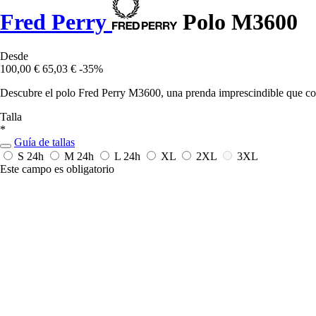
Fred Perry
Polo M3600
Desde
100,00 €
65,03 €
-35%
Descubre el polo Fred Perry M3600, una prenda imprescindible que com
Talla
*
Guía de tallas
S
24h
M
24h
L
24h
XL
2XL
3XL
Este campo es obligatorio