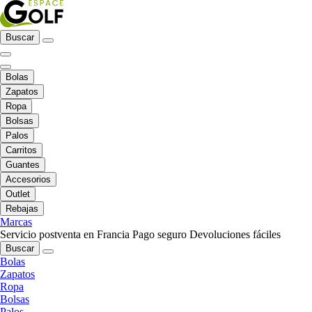
Buscar
Bolas
Zapatos
Ropa
Bolsas
Palos
Carritos
Guantes
Accesorios
Outlet
Rebajas
Marcas
Servicio postventa en Francia
Pago seguro
Devoluciones fáciles
Buscar
Bolas
Zapatos
Ropa
Bolsas
Palos