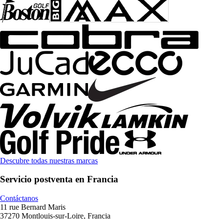
Descubre todas nuestras marcas
Servicio postventa en Francia
Contáctanos
11 rue Bernard Maris
37270 Montlouis-sur-Loire, Francia