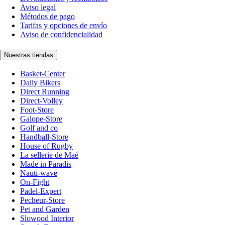
Aviso legal
Métodos de pago
Tarifas y opciones de envío
Aviso de confidencialidad
Nuestras tiendas
Basket-Center
Daily Bikers
Direct Running
Direct-Volley
Foot-Store
Galope-Store
Golf and co
Handball-Store
House of Rugby
La sellerie de Maé
Made in Paradis
Nauti-wave
On-Fight
Padel-Expert
Pecheur-Store
Pet and Garden
Slowood Interior