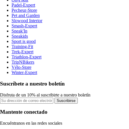
Padel-Expert
Pecheur-Store
Pet and Garden
Slowood Interior
Smash-Expert
Sneak'In
Sneakids
Sport is good
Training-Fit
Trek-Expert
Triathlon-Expert
TripNBikers
Vélo-Store
Winter-Expert
Suscríbete a nuestro boletín
Disfruta de un 10% al suscribirte a nuestro boletín
Suscribirse
Mantente conectado
Encuéntranos en las redes sociales