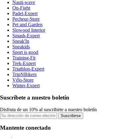
Nauti-wave
On-Fight
Padel-Expert
Pecheur-Store
Pet and Garden
Slowood Interior
Smash-Expert
Sneak'In
Sneakids
Sport is good
Training-Fit
Trek-Expert
Triathlon-Expert
TripNBikers
Vélo-Store
Winter-Expert
Suscríbete a nuestro boletín
Disfruta de un 10% al suscribirte a nuestro boletín
Suscribirse
Mantente conectado