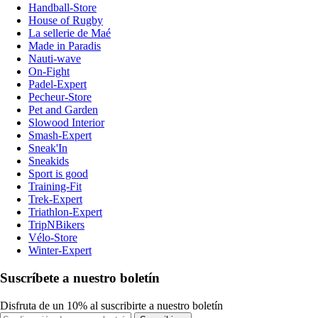
Handball-Store
House of Rugby
La sellerie de Maé
Made in Paradis
Nauti-wave
On-Fight
Padel-Expert
Pecheur-Store
Pet and Garden
Slowood Interior
Smash-Expert
Sneak'In
Sneakids
Sport is good
Training-Fit
Trek-Expert
Triathlon-Expert
TripNBikers
Vélo-Store
Winter-Expert
Suscríbete a nuestro boletín
Disfruta de un 10% al suscribirte a nuestro boletín