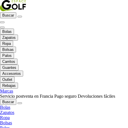
Buscar
Bolas
Zapatos
Ropa
Bolsas
Palos
Carritos
Guantes
Accesorios
Outlet
Rebajas
Marcas
Servicio postventa en Francia
Pago seguro
Devoluciones fáciles
Buscar
Bolas
Zapatos
Ropa
Bolsas
Palos