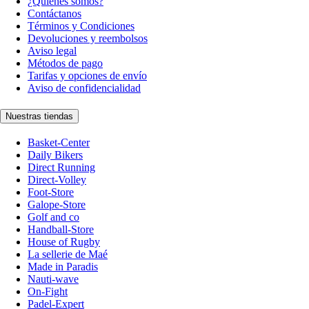
¿Quiénes somos?
Contáctanos
Términos y Condiciones
Devoluciones y reembolsos
Aviso legal
Métodos de pago
Tarifas y opciones de envío
Aviso de confidencialidad
Nuestras tiendas
Basket-Center
Daily Bikers
Direct Running
Direct-Volley
Foot-Store
Galope-Store
Golf and co
Handball-Store
House of Rugby
La sellerie de Maé
Made in Paradis
Nauti-wave
On-Fight
Padel-Expert