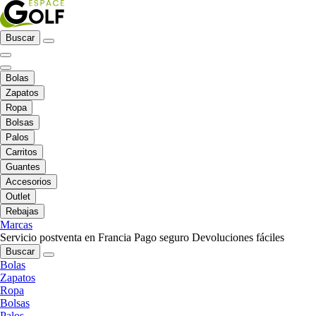
Buscar
Bolas
Zapatos
Ropa
Bolsas
Palos
Carritos
Guantes
Accesorios
Outlet
Rebajas
Marcas
Servicio postventa en Francia
Pago seguro
Devoluciones fáciles
Buscar
Bolas
Zapatos
Ropa
Bolsas
Palos