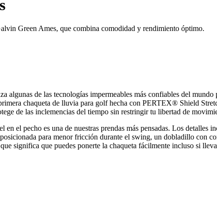
s
 Galvin Green Ames, que combina comodidad y rendimiento óptimo.
liza algunas de las tecnologías impermeables más confiables del mundo 
tra primera chaqueta de lluvia para golf hecha con PERTEX® Shield Str
tege de las inclemencias del tiempo sin restringir tu libertad de movimi
el en el pecho es una de nuestras prendas más pensadas. Los detalles in
 reposicionada para menor fricción durante el swing, un dobladillo con c
o que significa que puedes ponerte la chaqueta fácilmente incluso si lle