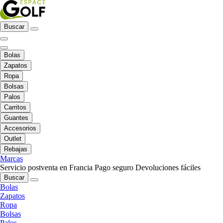
Buscar
Bolas
Zapatos
Ropa
Bolsas
Palos
Carritos
Guantes
Accesorios
Outlet
Rebajas
Marcas
Servicio postventa en Francia
Pago seguro
Devoluciones fáciles
Buscar
Bolas
Zapatos
Ropa
Bolsas
Palos