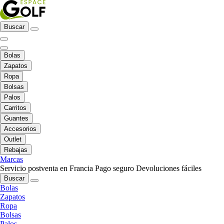
Buscar
Bolas
Zapatos
Ropa
Bolsas
Palos
Carritos
Guantes
Accesorios
Outlet
Rebajas
Marcas
Servicio postventa en Francia
Pago seguro
Devoluciones fáciles
Buscar
Bolas
Zapatos
Ropa
Bolsas
Palos