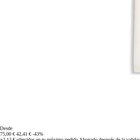
Desde
75,00 €
42,41 €
-43%
+2,12 €
ofrecidos en tu próximo pedido
Abonado después de la validac