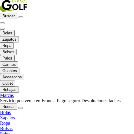
Buscar
Bolas
Zapatos
Ropa
Bolsas
Palos
Carritos
Guantes
Accesorios
Outlet
Rebajas
Marcas
Servicio postventa en Francia
Pago seguro
Devoluciones fáciles
Buscar
Bolas
Zapatos
Ropa
Bolsas
Palos