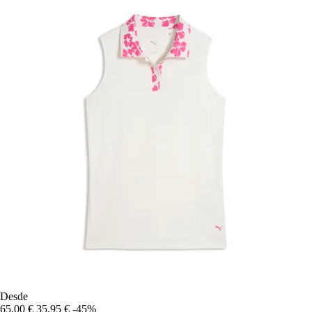
Desde
65,00 €
35,95 €
-45%