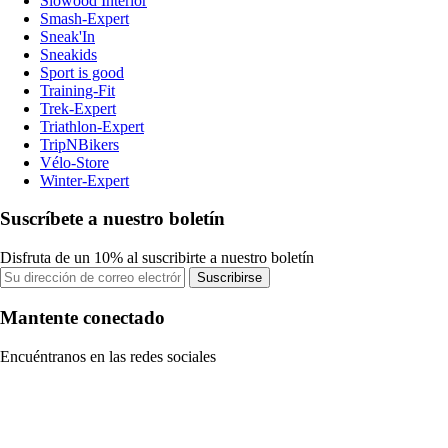
Slowood Interior
Smash-Expert
Sneak'In
Sneakids
Sport is good
Training-Fit
Trek-Expert
Triathlon-Expert
TripNBikers
Vélo-Store
Winter-Expert
Suscríbete a nuestro boletín
Disfruta de un 10% al suscribirte a nuestro boletín
Suscribirse
Mantente conectado
Encuéntranos en las redes sociales