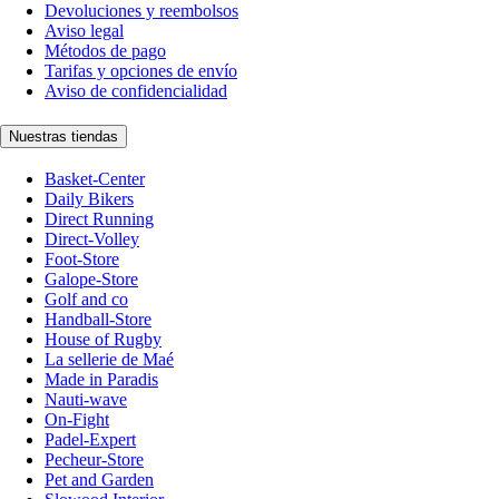
Devoluciones y reembolsos
Aviso legal
Métodos de pago
Tarifas y opciones de envío
Aviso de confidencialidad
Nuestras tiendas
Basket-Center
Daily Bikers
Direct Running
Direct-Volley
Foot-Store
Galope-Store
Golf and co
Handball-Store
House of Rugby
La sellerie de Maé
Made in Paradis
Nauti-wave
On-Fight
Padel-Expert
Pecheur-Store
Pet and Garden