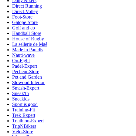
Daily Bikers
Direct Running
Direct-Volley
Foot-Store
Galope-Store
Golf and co
Handball-Store
House of Rugby
La sellerie de Maé
Made in Paradis
Nauti-wave
On-Fight
Padel-Expert
Pecheur-Store
Pet and Garden
Slowood Interior
Smash-Expert
Sneak'In
Sneakids
Sport is good
Training-Fit
Trek-Expert
Triathlon-Expert
TripNBikers
Vélo-Store