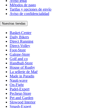
Aviso legal
Métodos de pago
Tarifas y opciones de envío
Aviso de confidencialidad
Nuestras tiendas
Basket-Center
Daily Bikers
Direct Running
Direct-Volley
Foot-Store
Galope-Store
Golf and co
Handball-Store
House of Rugby
La sellerie de Maé
Made in Paradis
Nauti-wave
On-Fight
Padel-Expert
Pecheur-Store
Pet and Garden
Slowood Interior
Smash-Expert