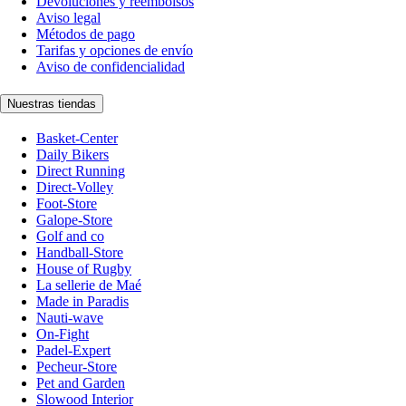
Devoluciones y reembolsos
Aviso legal
Métodos de pago
Tarifas y opciones de envío
Aviso de confidencialidad
Nuestras tiendas
Basket-Center
Daily Bikers
Direct Running
Direct-Volley
Foot-Store
Galope-Store
Golf and co
Handball-Store
House of Rugby
La sellerie de Maé
Made in Paradis
Nauti-wave
On-Fight
Padel-Expert
Pecheur-Store
Pet and Garden
Slowood Interior