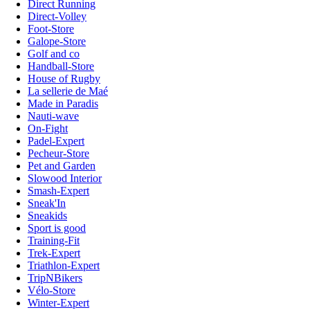
Direct Running
Direct-Volley
Foot-Store
Galope-Store
Golf and co
Handball-Store
House of Rugby
La sellerie de Maé
Made in Paradis
Nauti-wave
On-Fight
Padel-Expert
Pecheur-Store
Pet and Garden
Slowood Interior
Smash-Expert
Sneak'In
Sneakids
Sport is good
Training-Fit
Trek-Expert
Triathlon-Expert
TripNBikers
Vélo-Store
Winter-Expert