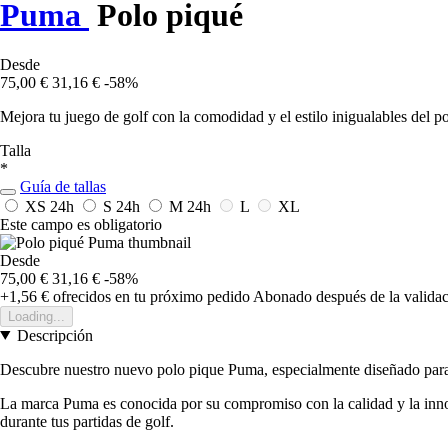
Puma
Polo piqué
Desde
75,00 €
31,16 €
-58%
Mejora tu juego de golf con la comodidad y el estilo inigualables del p
Talla
*
Guía de tallas
XS
24h
S
24h
M
24h
L
XL
Este campo es obligatorio
Desde
75,00 €
31,16 €
-58%
+1,56 €
ofrecidos en tu próximo pedido
Abonado después de la validac
Loading...
Descripción
Descubre nuestro nuevo polo pique Puma, especialmente diseñado para l
La marca Puma es conocida por su compromiso con la calidad y la innova
durante tus partidas de golf.