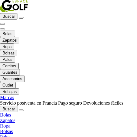
Buscar
Bolas
Zapatos
Ropa
Bolsas
Palos
Carritos
Guantes
Accesorios
Outlet
Rebajas
Marcas
Servicio postventa en Francia
Pago seguro
Devoluciones fáciles
Buscar
Bolas
Zapatos
Ropa
Bolsas
Palos