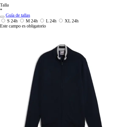
Talla
*
Guía de tallas
S
24h
M
24h
L
24h
XL
24h
Este campo es obligatorio