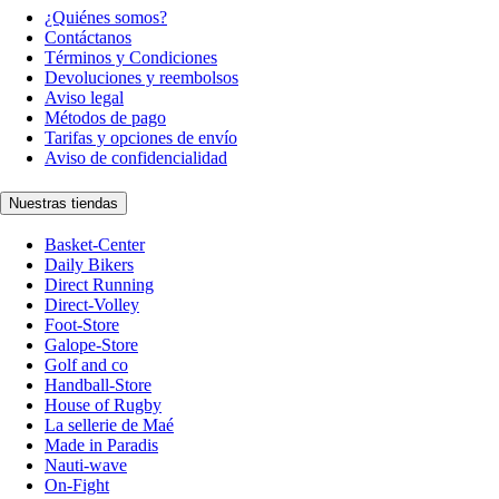
¿Quiénes somos?
Contáctanos
Términos y Condiciones
Devoluciones y reembolsos
Aviso legal
Métodos de pago
Tarifas y opciones de envío
Aviso de confidencialidad
Nuestras tiendas
Basket-Center
Daily Bikers
Direct Running
Direct-Volley
Foot-Store
Galope-Store
Golf and co
Handball-Store
House of Rugby
La sellerie de Maé
Made in Paradis
Nauti-wave
On-Fight