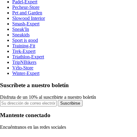
Padel-Expert
Pecheur-Store
Pet and Garden
Slowood Interior
Smash-Expert
Sneak'In
Sneakids
Sport is good
Training-Fit
Trek-Expert
Triathlon-Expert
TripNBikers
Vélo-Store
Winter-Expert
Suscríbete a nuestro boletín
Disfruta de un 10% al suscribirte a nuestro boletín
Suscribirse
Mantente conectado
Encuéntranos en las redes sociales