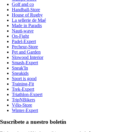
Golf and co
Handball-Store
House of Rugby
La sellerie de Maé
Made in Paradis
Nauti-wave
On-Fight
Padel-Expert
Pecheur-Store
Pet and Garden
Slowood Interior
Smash-Expert
Sneak'In
Sneakids
Sport is good
Training-Fit
Trek-Expert
Triathlon-Expert
TripNBikers
Vélo-Store
Winter-Expert
Suscríbete a nuestro boletín