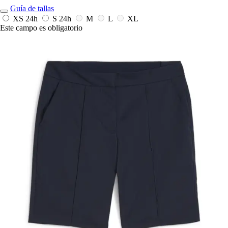
Guía de tallas
XS
24h
S
24h
M
L
XL
Este campo es obligatorio