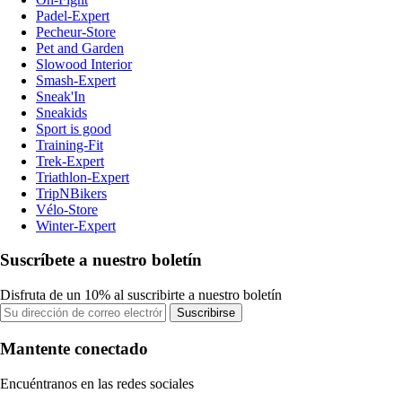
Padel-Expert
Pecheur-Store
Pet and Garden
Slowood Interior
Smash-Expert
Sneak'In
Sneakids
Sport is good
Training-Fit
Trek-Expert
Triathlon-Expert
TripNBikers
Vélo-Store
Winter-Expert
Suscríbete a nuestro boletín
Disfruta de un 10% al suscribirte a nuestro boletín
Suscribirse
Mantente conectado
Encuéntranos en las redes sociales