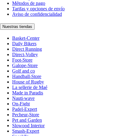
Métodos de pago
Tarifas y opciones de envío
Aviso de confidencialidad
Nuestras tiendas
Basket-Center
Daily Bikers
Direct Running
Direct-Volley
Foot-Store
Galope-Store
Golf and co
Handball-Store
House of Rugby
La sellerie de Maé
Made in Paradis
Nauti-wave
On-Fight
Padel-Expert
Pecheur-Store
Pet and Garden
Slowood Interior
Smash-Expert