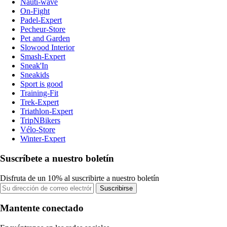
Nauti-wave
On-Fight
Padel-Expert
Pecheur-Store
Pet and Garden
Slowood Interior
Smash-Expert
Sneak'In
Sneakids
Sport is good
Training-Fit
Trek-Expert
Triathlon-Expert
TripNBikers
Vélo-Store
Winter-Expert
Suscríbete a nuestro boletín
Disfruta de un 10% al suscribirte a nuestro boletín
Suscribirse
Mantente conectado