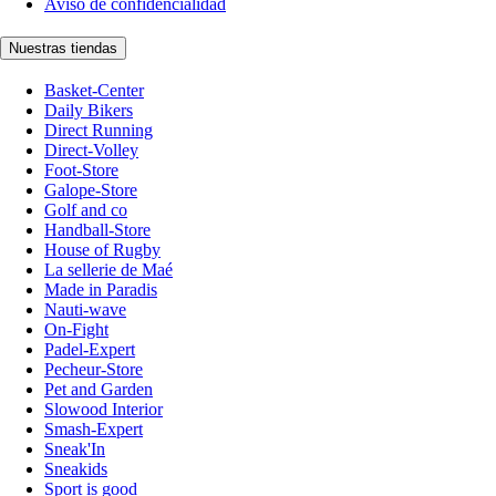
Aviso de confidencialidad
Nuestras tiendas
Basket-Center
Daily Bikers
Direct Running
Direct-Volley
Foot-Store
Galope-Store
Golf and co
Handball-Store
House of Rugby
La sellerie de Maé
Made in Paradis
Nauti-wave
On-Fight
Padel-Expert
Pecheur-Store
Pet and Garden
Slowood Interior
Smash-Expert
Sneak'In
Sneakids
Sport is good