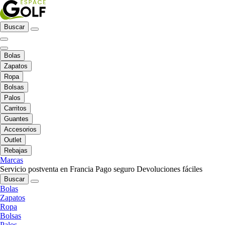
Buscar
Bolas
Zapatos
Ropa
Bolsas
Palos
Carritos
Guantes
Accesorios
Outlet
Rebajas
Marcas
Servicio postventa en Francia
Pago seguro
Devoluciones fáciles
Buscar
Bolas
Zapatos
Ropa
Bolsas
Palos