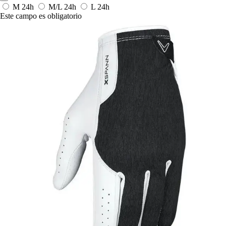
M
24h
M/L
24h
L
24h
Este campo es obligatorio