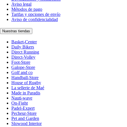
Aviso legal
Métodos de pago
Tarifas y opciones de envío
Aviso de confidencialidad
Nuestras tiendas
Basket-Center
Daily Bikers
Direct Running
Direct-Volley
Foot-Store
Galope-Store
Golf and co
Handball-Store
House of Rugby
La sellerie de Maé
Made in Paradis
Nauti-wave
On-Fight
Padel-Expert
Pecheur-Store
Pet and Garden
Slowood Interior