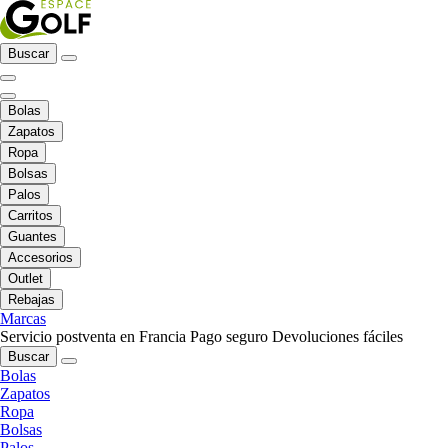
Buscar
Bolas
Zapatos
Ropa
Bolsas
Palos
Carritos
Guantes
Accesorios
Outlet
Rebajas
Marcas
Servicio postventa en Francia
Pago seguro
Devoluciones fáciles
Buscar
Bolas
Zapatos
Ropa
Bolsas
Palos