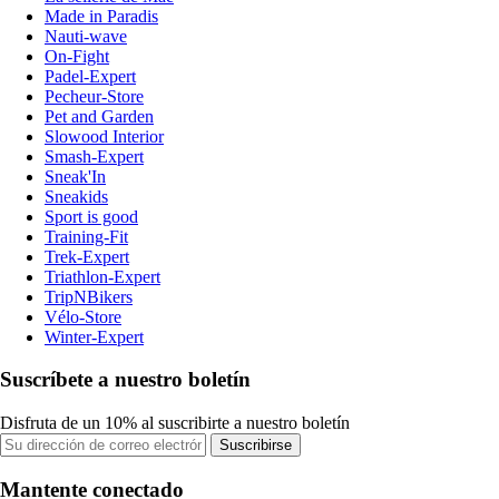
Made in Paradis
Nauti-wave
On-Fight
Padel-Expert
Pecheur-Store
Pet and Garden
Slowood Interior
Smash-Expert
Sneak'In
Sneakids
Sport is good
Training-Fit
Trek-Expert
Triathlon-Expert
TripNBikers
Vélo-Store
Winter-Expert
Suscríbete a nuestro boletín
Disfruta de un 10% al suscribirte a nuestro boletín
Suscribirse
Mantente conectado