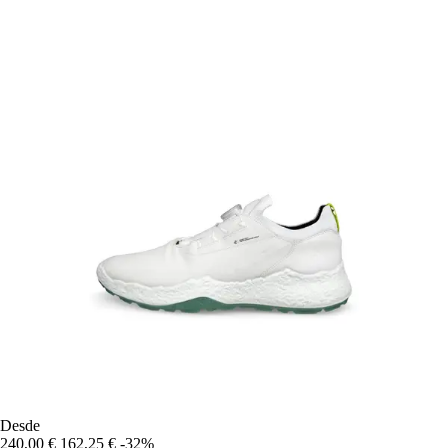
Desde
240,00 €
162,25 €
-32%