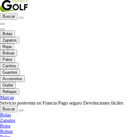
Buscar
Bolas
Zapatos
Ropa
Bolsas
Palos
Carritos
Guantes
Accesorios
Outlet
Rebajas
Marcas
Servicio postventa en Francia
Pago seguro
Devoluciones fáciles
Buscar
Bolas
Zapatos
Ropa
Bolsas
Palos