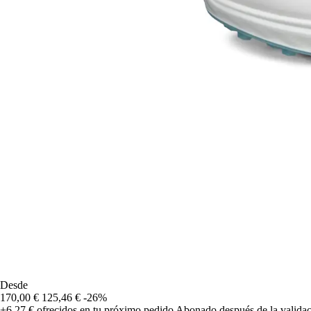
Desde
170,00 €
125,46 €
-26%
+6,27 €
ofrecidos en tu próximo pedido
Abonado después de la validac