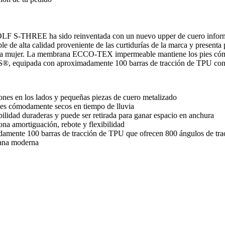
 S-THREE ha sido reinventada con un nuevo upper de cuero informal, d
e alta calidad proveniente de las curtidurías de la marca y presenta 
ido para mujer. La membrana ECCO-TEX impermeable mantiene los pies 
TS®, equipada con aproximadamente 100 barras de tracción de TPU con 
ones en los lados y pequeñas piezas de cuero metalizado
 cómodamente secos en tiempo de lluvia
bilidad duraderas y puede ser retirada para ganar espacio en anchura
amortiguación, rebote y flexibilidad
amente 100 barras de tracción de TPU que ofrecen 800 ángulos de tra
bana moderna