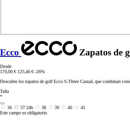
Ecco
Zapatos de g
Desde
170,00 €
125,46 €
-26%
Descubre los zapatos de golf Ecco S-Three Casual, que combinan comod
Talla
*
36
37
24h
38
39
40
41
Este campo es obligatorio