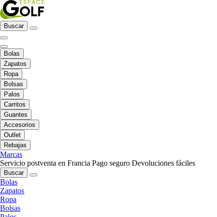
Buscar
Bolas
Zapatos
Ropa
Bolsas
Palos
Carritos
Guantes
Accesorios
Outlet
Rebajas
Marcas
Servicio postventa en Francia
Pago seguro
Devoluciones fáciles
Buscar
Bolas
Zapatos
Ropa
Bolsas
Palos