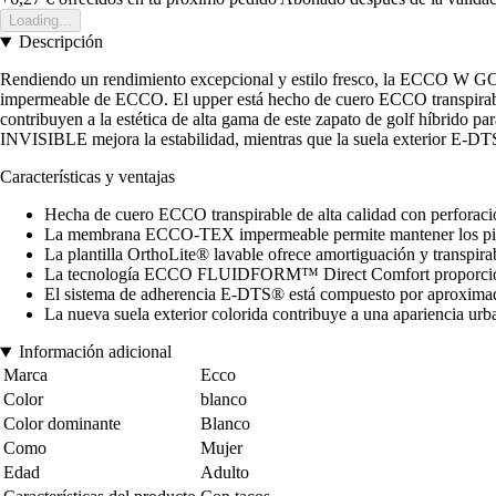
Loading...
Descripción
Rendiendo un rendimiento excepcional y estilo fresco, la ECCO W GOLF
impermeable de ECCO. El upper está hecho de cuero ECCO transpirable d
contribuyen a la estética de alta gama de este zapato de golf híbr
INVISIBLE mejora la estabilidad, mientras que la suela exterior E-D
Características y ventajas
Hecha de cuero ECCO transpirable de alta calidad con perforaci
La membrana ECCO-TEX impermeable permite mantener los pies
La plantilla OrthoLite® lavable ofrece amortiguación y transpira
La tecnología ECCO FLUIDFORM™ Direct Comfort proporciona 
El sistema de adherencia E-DTS® está compuesto por aproximad
La nueva suela exterior colorida contribuye a una apariencia ur
Información adicional
Marca
Ecco
Color
blanco
Color dominante
Blanco
Como
Mujer
Edad
Adulto