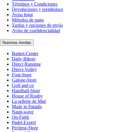
Términos y Condiciones
Devoluciones y reembolsos
Aviso legal
Métodos de pago
Tarifas y opciones de envío
Aviso de confidencialidad
Nuestras tiendas
Basket-Center
Daily Bikers
Direct Running
Direct-Volley
Foot-Store
Galope-Store
Golf and co
Handball-Store
House of Rugby
La sellerie de Maé
Made in Paradis
Nauti-wave
On-Fight
Padel-Expert
Pecheur-Store