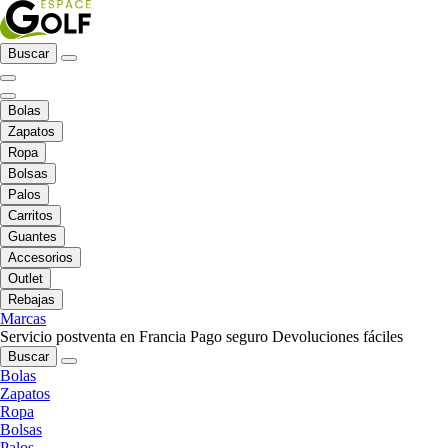
Buscar
Bolas
Zapatos
Ropa
Bolsas
Palos
Carritos
Guantes
Accesorios
Outlet
Rebajas
Marcas
Servicio postventa en Francia
Pago seguro
Devoluciones fáciles
Buscar
Bolas
Zapatos
Ropa
Bolsas
Palos