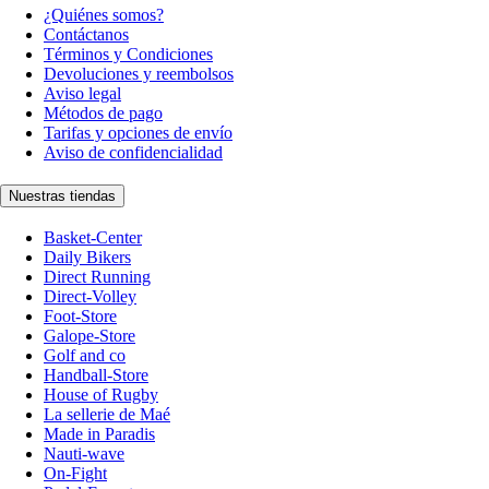
¿Quiénes somos?
Contáctanos
Términos y Condiciones
Devoluciones y reembolsos
Aviso legal
Métodos de pago
Tarifas y opciones de envío
Aviso de confidencialidad
Nuestras tiendas
Basket-Center
Daily Bikers
Direct Running
Direct-Volley
Foot-Store
Galope-Store
Golf and co
Handball-Store
House of Rugby
La sellerie de Maé
Made in Paradis
Nauti-wave
On-Fight