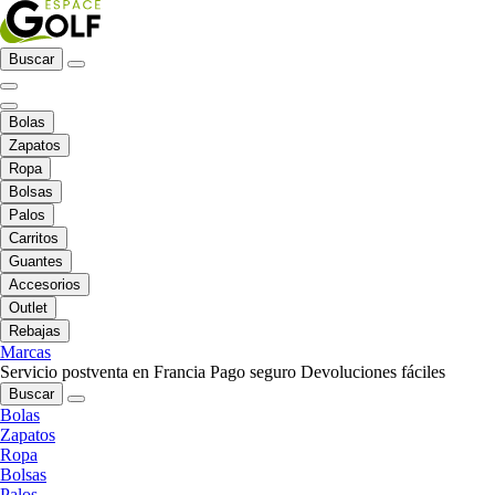
Buscar
Bolas
Zapatos
Ropa
Bolsas
Palos
Carritos
Guantes
Accesorios
Outlet
Rebajas
Marcas
Servicio postventa en Francia
Pago seguro
Devoluciones fáciles
Buscar
Bolas
Zapatos
Ropa
Bolsas
Palos