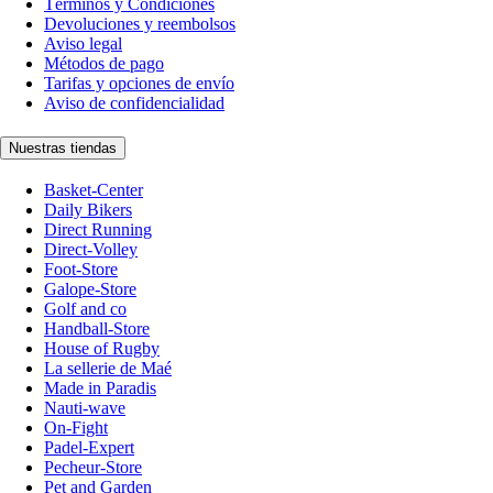
Términos y Condiciones
Devoluciones y reembolsos
Aviso legal
Métodos de pago
Tarifas y opciones de envío
Aviso de confidencialidad
Nuestras tiendas
Basket-Center
Daily Bikers
Direct Running
Direct-Volley
Foot-Store
Galope-Store
Golf and co
Handball-Store
House of Rugby
La sellerie de Maé
Made in Paradis
Nauti-wave
On-Fight
Padel-Expert
Pecheur-Store
Pet and Garden