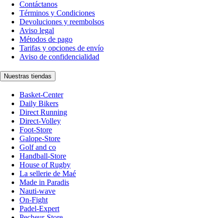
Contáctanos
Términos y Condiciones
Devoluciones y reembolsos
Aviso legal
Métodos de pago
Tarifas y opciones de envío
Aviso de confidencialidad
Nuestras tiendas
Basket-Center
Daily Bikers
Direct Running
Direct-Volley
Foot-Store
Galope-Store
Golf and co
Handball-Store
House of Rugby
La sellerie de Maé
Made in Paradis
Nauti-wave
On-Fight
Padel-Expert
Pecheur-Store