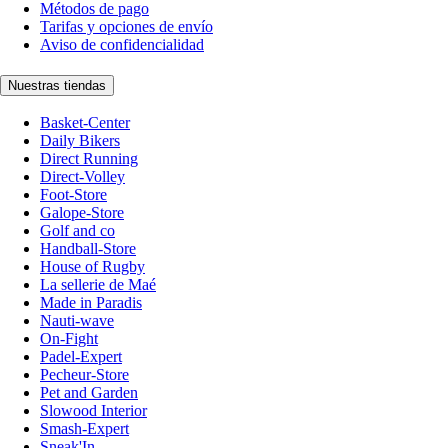
Métodos de pago
Tarifas y opciones de envío
Aviso de confidencialidad
Nuestras tiendas
Basket-Center
Daily Bikers
Direct Running
Direct-Volley
Foot-Store
Galope-Store
Golf and co
Handball-Store
House of Rugby
La sellerie de Maé
Made in Paradis
Nauti-wave
On-Fight
Padel-Expert
Pecheur-Store
Pet and Garden
Slowood Interior
Smash-Expert
Sneak'In