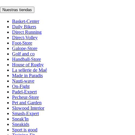
Nuestras tiendas
Basket-Center
Daily Bikers
Direct Running
Direct-Volley
Foot-Store
Galope-Store
Golf and co
Handball-Store
House of Rugby
La sellerie de Maé
Made in Paradis
Nauti-wave
On-Fight
Padel-Expert
Pecheur-Store
Pet and Garden
Slowood Interior
Smash-Expert
Sneak'In
Sneakids
Sport is good