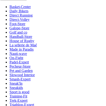
Basket-Center
Daily Bikers
Direct Running
Direct-Volley
Foot-Store
Galope-Store
Golf and co
Handball-Store
House of Rugby
La sellerie de Maé
Made in Paradis
Nauti-wave
On-Fight
Padel-Expert
Pecheur-Store
Pet and Garden
Slowood Interior
Smash-Expert
Sneak'In
Sneakids
Sport is good
Training-Fit
Trek-Expert
Triathlon-Expert