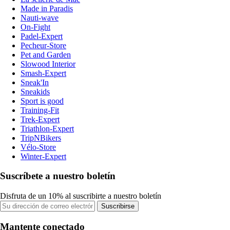
Made in Paradis
Nauti-wave
On-Fight
Padel-Expert
Pecheur-Store
Pet and Garden
Slowood Interior
Smash-Expert
Sneak'In
Sneakids
Sport is good
Training-Fit
Trek-Expert
Triathlon-Expert
TripNBikers
Vélo-Store
Winter-Expert
Suscríbete a nuestro boletín
Disfruta de un 10% al suscribirte a nuestro boletín
Suscribirse
Mantente conectado